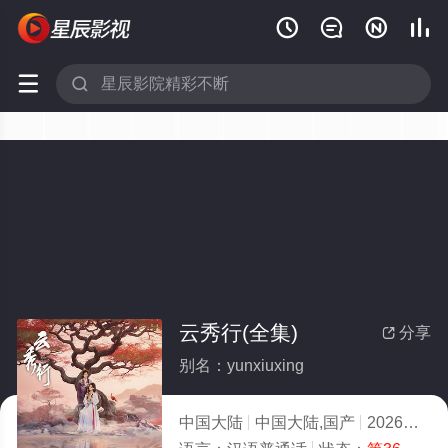






云秀行(全集)
分享

别名：yunxiuxing
中国大陆
中国大陆,国产
2026
2.0