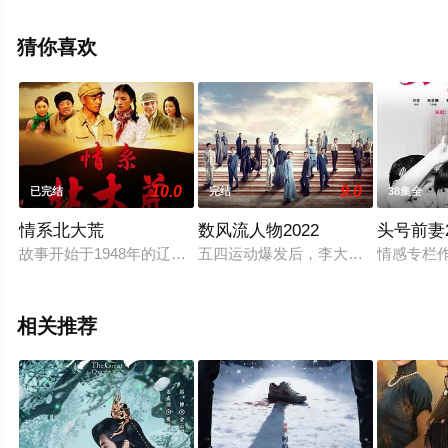
中国大陆电视剧，大结局剧情已揭晓（1-36全集），手机
免费观看高清无删减完整版电视剧全集就上星辰电影网，
猜你喜欢
更多相关信息可移步至豆瓣电视剧、电视猫或剧情网等平
台了解。
10.0
9.0
已完结
完结
38集全
情系北大荒
数风流人物2022
头号前妻2
故事开始于1948年的辽沈战役。营长郝豹（朱亚文 饰）在战斗
五四运动爆发后，李大钊、陈独秀等
情感专栏
相关推荐