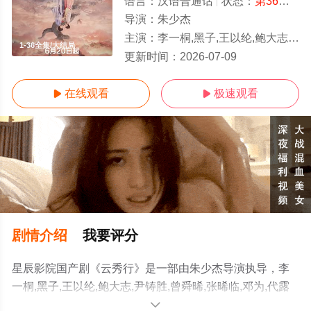
语言：
汉语普通话
状态：
第36集已完结
导演：
朱少杰
主演：
李一桐,黑子,王以纶,鲍大志,尹铸胜,曾舜晞,张晞临,邓为,代露娃,简宇熙,邓
1-36全集/大结局
更新时间：
2026-07-09
在线观看
极速观看


剧情介绍
我要评分
星辰影院国产剧《云秀行》是一部由朱少杰导演执导，李
一桐,黑子,王以纶,鲍大志,尹铸胜,曾舜晞,张晞临,邓为,代露
娃,简宇熙,邓孝慈,程泓鑫,范静雯,田嘉瑞等演员精彩演绎的
