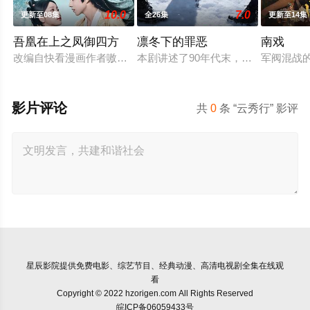
10.0
7.0
更新至08集
全26集
更新至14集
吾凰在上之凤御四方
凛冬下的罪恶
南戏
改编自快看漫画作者嗷小泽的独家连载漫画《吾凰在上》。现代
本剧讲述了90年代末，怒河市刑侦支
军阀混战
影片评论
共
0
条 “云秀行” 影评
星辰影院
提供免费电影、综艺节目、经典动漫、高清电视剧全集在线观
看
Copyright © 2022 hzorigen.com All Rights Reserved
皖ICP备06059433号