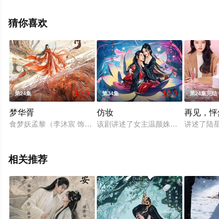
剧，大结局剧情已揭晓（全23集），手机免费观看高清无
删减完整版电视剧全集就上星辰电影网，更多相关信息可
猜你喜欢
移步至豆瓣电视剧、电视猫或剧情网等平台了解。
10.0
10.0
第24集
第34集
第24集完结
梦华胥
仿妆
再见，怦
食梦妖孟黎（李沐宸 饰）因前世被方士沈道之欺骗取血、抽灵根
该剧讲述了女主温颜姝（陈欣予 饰）
讲述了陆星
相关推荐