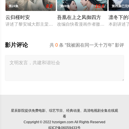
8.0
10.0
第24集
第08集
第26集已完
云归槿时安
吾凰在上之凤御四方
凛冬下的
讲述了黎安城大郡主棠溪槿与烈云峥之间曲折动人的情感，以及
改编自快看漫画作者嗷小泽的独家连
本剧讲述
影片评论
共
0
条 “我被困在同一天十万年” 影评
星辰影院
提供免费电影、综艺节目、经典动漫、高清电视剧全集在线观
看
Copyright © 2022 hzorigen.com All Rights Reserved
皖ICP备06059433号