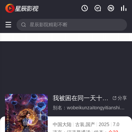






我被困在同一天十万年(全集)
分享

别名：wobeikunzaitongyitianshiwannian
中国大陆
古装,国产
2025
7.0