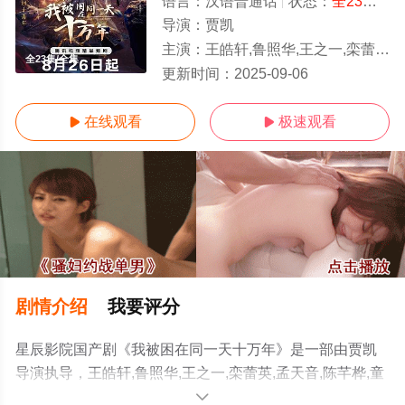
语言：
汉语普通话
状态：
全23集
- 
导演：
贾凯
主演：
王皓轩,鲁照华,王之一,栾蕾英,孟天音,陈芊桦,童虎,马东延,朱旻昕,刘晨睿
全23集/全集
更新时间：
2025-09-06
在线观看
极速观看


剧情介绍
我要评分
星辰影院国产剧《我被困在同一天十万年》是一部由贾凯
导演执导，王皓轩,鲁照华,王之一,栾蕾英,孟天音,陈芊桦,童
虎,马东延,朱旻昕,刘晨睿等演员精彩演绎的中国大陆电视
