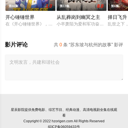
1.0
8.0
第66集
第13集
第6集
开心锤锤世界
从乱葬岗到幽冥之主
择日飞升
在《开心锤锤世界》，生活着乐观善良的少年锤锤和他性格各异
小卒萧陌为爱和军功奋斗三年，却被
乱世之下
影片评论
共
0
条 “苏东坡与杭州的故事” 影评
星辰影院
提供免费电影、综艺节目、经典动漫、高清电视剧全集在线观
看
Copyright © 2022 hzorigen.com All Rights Reserved
皖ICP备06059433号