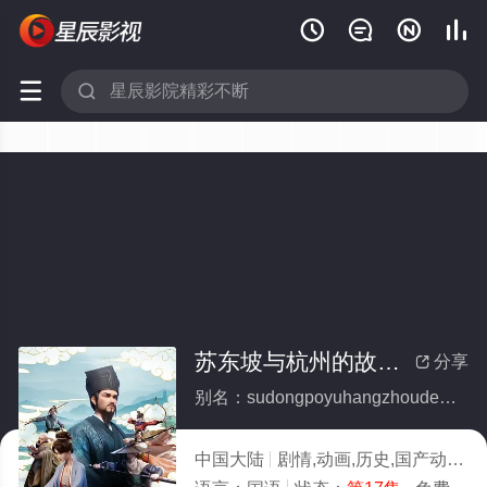






苏东坡与杭州的故事(全集)
分享

别名：sudongpoyuhangzhoudegushi
中国大陆
剧情,动画,历史,国产动漫
2