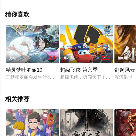
动漫全集就上星辰电影网，更多相关信息可移步至豆瓣动
漫、电视猫或剧情网等平台了解。
猜你喜欢
1.0
10.0
完结
第20集
第83集
精灵梦叶罗丽10
超级飞侠 第六季
剑起风云
王默和罗丽会发生什么？思思能救回孔雀吗？灵犀阁会做什么？
超级飞侠，勇闯天下！超级飞侠第六
浮沉乱世
相关推荐