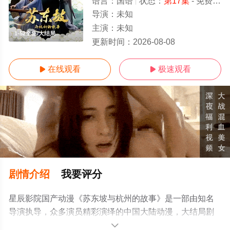
语言：
国语
状态：
第17集
- 免费在线观看
导演：
未知
主演：
未知
1-52全集/大结局
更新时间：
2026-08-08
在线观看
极速观看


剧情介绍
我要评分
星辰影院国产动漫《苏东坡与杭州的故事》是一部由知名
导演执导，众多演员精彩演绎的中国大陆动漫，大结局剧
情已揭晓（1-52全集），手机免费观看高清无删减完整版
