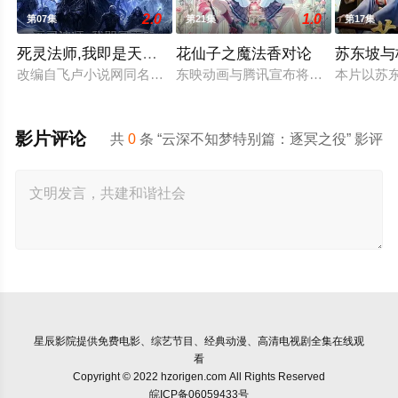
2.0
1.0
第07集
第21集
第17集
死灵法师,我即是天灾(2026)
花仙子之魔法香对论
苏东坡与
改编自飞卢小说网同名小说。 游戏降临现实，世界规则颠覆，人
东映动画与腾讯宣布将联手打造『花
本片以苏
影片评论
共
0
条 “云深不知梦特别篇：逐冥之役” 影评
星辰影院
提供免费电影、综艺节目、经典动漫、高清电视剧全集在线观
看
Copyright © 2022 hzorigen.com All Rights Reserved
皖ICP备06059433号