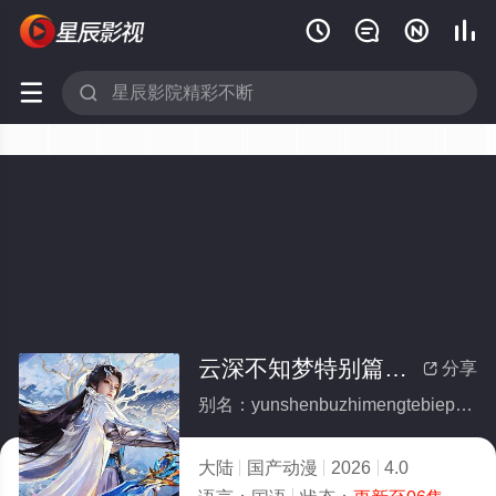






云深不知梦特别篇：逐冥之役(全集)
分享

别名：yunshenbuzhimengtebiepianzhumingzhiyi
大陆
国产动漫
2026
4.0