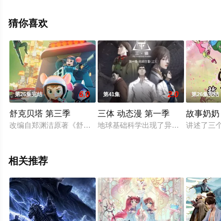
无删减完整版动漫全集就上星辰电影网，更多相关信息可
移步至豆瓣动漫、电视猫或剧情网等平台了解。
猜你喜欢
6.0
2.0
第26集完结
第41集
第26集完结
舒克贝塔 第三季
三体 动态漫 第一季
故事奶奶
改编自郑渊洁原著《舒克和贝塔历险记》，本季讲述舒克贝塔在
地球基础科学出现了异常的扰动，一
讲述了三
相关推荐