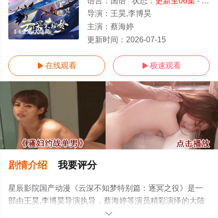
语言：
国语
状态：
更新至06集
- 免费在线观看
导演：
王昊,李博昊
主演：
蔡海婷
1-6全集/大结局
更新时间：
2026-07-15
在线观看
极速观看


剧情介绍
我要评分
星辰影院国产动漫《云深不知梦特别篇：逐冥之役》是一
部由王昊,李博昊导演执导，蔡海婷等演员精彩演绎的大陆
动漫，大结局剧情已揭晓（1-6全集），手机免费观看高清
