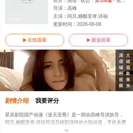
语言：
国语
状态：
第538集
- 免费在线观看
导演：
高峰
主演：
阿旦,糖醋里脊,诗福
第538集
更新时间：
2026-08-08
在线观看
极速观看


剧情介绍
我要评分
星辰影院国产动漫《逆天至尊》是一部由高峰导演执导，
阿旦,糖醋里脊,诗福等演员精彩演绎的大陆动漫，手机免费
观看高清无删减完整版动漫全集就上星辰电影网，更多相
