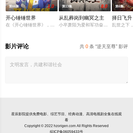
1.0
8.0
第66集
第13集
第6集
开心锤锤世界
从乱葬岗到幽冥之主
择日飞升
在《开心锤锤世界》，生活着乐观善良的少年锤锤和他性格各异
小卒萧陌为爱和军功奋斗三年，却被
乱世之下
影片评论
共
0
条 “逆天至尊” 影评
星辰影院
提供免费电影、综艺节目、经典动漫、高清电视剧全集在线观
看
Copyright © 2022 hzorigen.com All Rights Reserved
皖ICP备06059433号