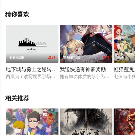
关信息可移步至豆瓣动漫、电视猫或剧情网等平台了解。
猜你喜欢
4.0
3.0
更新至2集
第40集完结
完结
地下城与勇士之逆转之轮 普通话版
我送快递有神豪奖励
虹猫蓝兔
西岚为了改写魔界那场大战的结局踏上时空之旅，与一心寻找“鬼
拥有媚功体质的苏宁为了过上平凡人
七侠与小
相关推荐