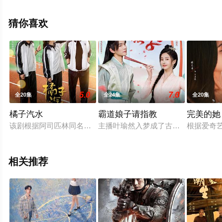
电影网，更多相关信息可移步至豆瓣电视剧、电视猫或剧
情网等平台了解。
猜你喜欢
5.0
7.0
全20集
全24集
全20集
橘子汽水
霸道娘子请指教
完美的她
该剧根据阿司匹林同名小说《橘子汽水》改编。小镇的邻家女孩周
主播叶瑜然入梦成了古代贫家继母兼婆
根据爱奇
相关推荐