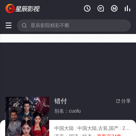






错付
分享

别名：cuofu
中国大陆
中国大陆,古装,国产
2026