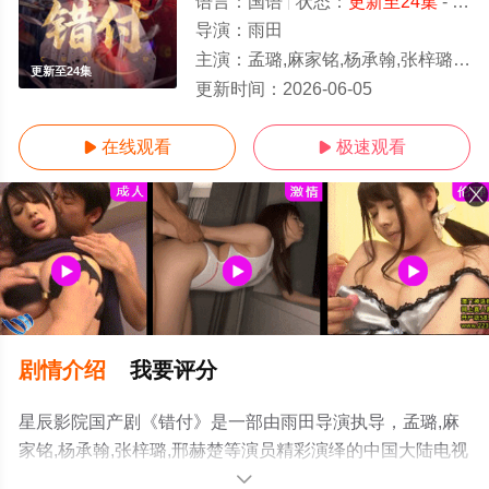
语言：
国语
状态：
更新至24集
- 免费在线观看
导演：
雨田
主演：
孟璐,麻家铭,杨承翰,张梓璐,邢赫楚
更新至24集
更新时间：
2026-06-05
在线观看
极速观看


剧情介绍
我要评分
星辰影院国产剧《错付》是一部由雨田导演执导，孟璐,麻
家铭,杨承翰,张梓璐,邢赫楚等演员精彩演绎的中国大陆电视
剧，手机免费观看高清无删减完整版电视剧全集就上星辰
