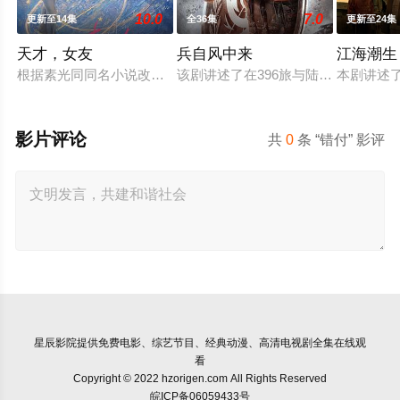
10.0
7.0
更新至14集
全36集
更新至24集
天才，女友
兵自风中来
江海潮生
根据素光同同名小说改编。江逾白长大以后，林知夏忽然对他说：
该剧讲述了在396旅与陆军步兵学院
本剧讲述
影片评论
共
0
条 “错付” 影评
星辰影院
提供免费电影、综艺节目、经典动漫、高清电视剧全集在线观
看
Copyright © 2022 hzorigen.com All Rights Reserved
皖ICP备06059433号