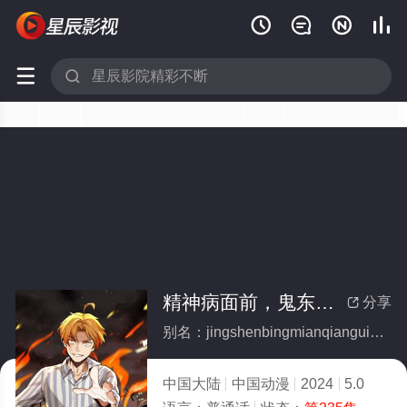






精神病面前，鬼东西算个球 动态漫画 第一季(全集)
分享

别名：jingshenbingmianqianguidongxisuangeqiudongtaimanhuadiyiji
中国大陆
中国动漫
2024
5.0