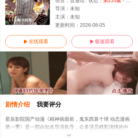
语言：
普通话
状态：
第235集
- 免费在线观看
导演：
未知
主演：
未知
1-1全集/大结局
更新时间：
2026-08-05
在线观看
极速观看


剧情介绍
我要评分
星辰影院国产动漫《精神病面前，鬼东西算个球 动态漫画
第一季》是一部由知名导演执导，众多演员精彩演绎的中
国大陆动漫，大结局剧情已揭晓（1-1全集），手机免费观
