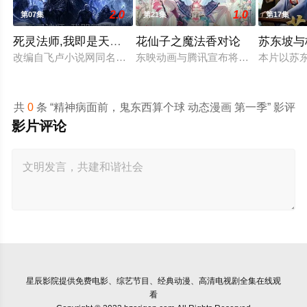
2.0
1.0
第07集
第21集
第17集
死灵法师,我即是天灾(2026)
花仙子之魔法香对论
苏东坡与
改编自飞卢小说网同名小说。 游戏降临现实，世界规则颠覆，人
东映动画与腾讯宣布将联手打造『花
本片以苏
共
0
条 “精神病面前，鬼东西算个球 动态漫画 第一季” 影评
影片评论
星辰影院
提供免费电影、综艺节目、经典动漫、高清电视剧全集在线观
看