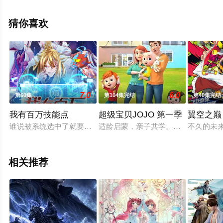
看高清无删减完整版动漫全集就上星辰电影网，更多相关
信息可移步至豆瓣动漫、电视猫或剧情网等平台了解。
猜你喜欢
7.0
6.0
第60集
第104集完结
第40集完结
我有百万技能点
超级宝贝JOJO 第一季
翼空之巅
谁说被系统选中了就要辛苦做任务给系统打工？对于苏辰来说，
适龄启蒙，亲子共学。宝宝的成长从很
不久的未
相关推荐