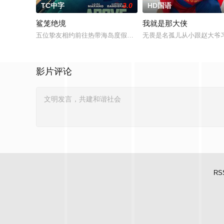
TC中字
3.0
HD国语
鲨笼绝境
我就是那大侠
五位挚友相约前往热带海岛度假，计划在碧蓝海域中体验刺激的
无畏是名孤儿从小跟赵大爷
影片评论
RS