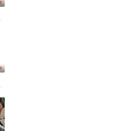
0
—前往波兰找回一个
者的老友，前往法国土伦军事基地展开调查。他与克里斯汀
太空项目的间谍行为，同时发现有人从瑞典窃取秘密武器材料。他被调至布鲁
0
却无力翻案，只得冒
一支被嘲为“无胜利队”的业余球队。当一群问题少年遇
危害，对社会秩序的破坏为主题，旨在通过电影让观众意识到毒品的可怕，着