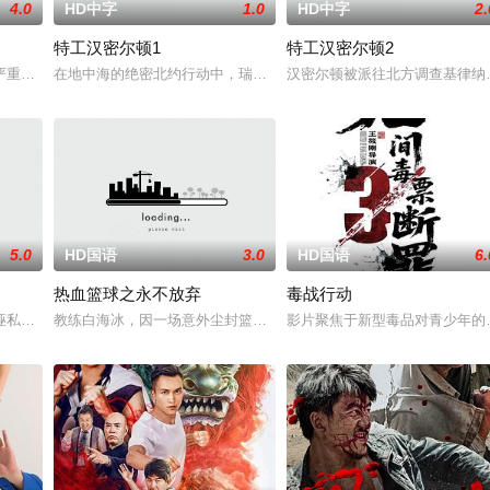
4.0
HD中字
1.0
HD中字
2.
特工汉密尔顿1
特工汉密尔顿2
被迫出手击杀黑帮一伙而暴露身份。幕后黑手向爷派杀手左轮抓
严重后果后，陷入了自我毁灭的状态。然而，他被说服去执行他最擅长的任务—
在地中海的绝密北约行动中，瑞典攻击潜水员遇害。汉密尔顿，受害
汉密尔顿被派往北方调查基律纳
5.0
HD国语
3.0
HD国语
6.
热血篮球之永不放弃
毒战行动
生活。一名科学家被绑架，重要信息面临泄露风险。汉密尔顿决
诬私贪国库银两，身陷囹圄在即，叶庭急召其子叶护相见。叶护心知父亲蒙冤，
教练白海冰，因一场意外尘封篮球梦。为完成病危师兄的嘱托，他接手
影片聚焦于新型毒品对青少年的