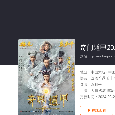
奇门遁甲20
别名：qimendunjia20
地区：
中国大陆 / 中
语言：
汉语普通话
导演：
袁和平
主演：
大鹏,倪妮,李治
更新时间：
2024-06-
在线观看
