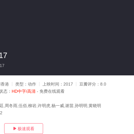
17
17
国香港
类型：
动作
上映时间：
2017
豆瓣评分：
8.0
状态：
HD中字/高清
- 免费在线观看
廷,周冬雨,伍佰,柳岩,许明虎,杨一威,谢苗,孙明明,黄晓明
22
极速观看
