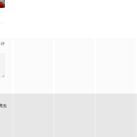
0
品公司，实现了自我
历为媒介。讲述了石狮当地非物质文化遗产——石狮狮阵，
入危险境地，与毒贩展开了一场惊心动魄的较量。三年后，杨天追查战友马超遇害
影评
爬虫