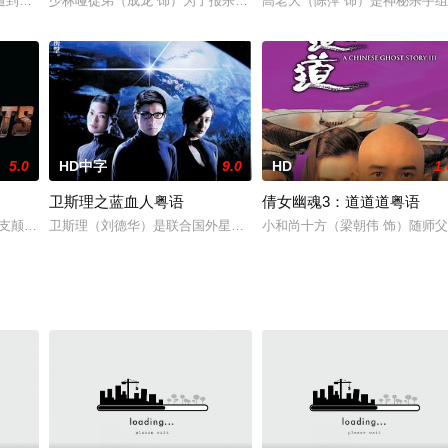
回港， 定会再次利用小燕的身手作恶· 而小燕只想改过
到雇佣兵组织“北极狼”的绑架，他的女儿弗里达（徐若晗 饰）也被卷入其中
少林哑徒弟（成龙 饰）为了报杀父之仇而学武，从挑水砍柴做起，苦
高老大（陈萍 饰）是神秘杀手组
5.0
HD中字
9.0
HD
1.
卫斯理之蓝血人粤语
倩女幽魂3：道道道粤语
，他在马来西亚离奇死于非命，黄维邦（李子雄 饰）是重案
支颠覆传统的反英雄团队——“二代黑寡妇”叶莲娜、“冬兵”巴基、“红色守卫”阿列
卫斯理（刘德华）是联合国外星生物分析局的特别成员，负责处理地
小和尚十方（梁朝伟 饰）随师