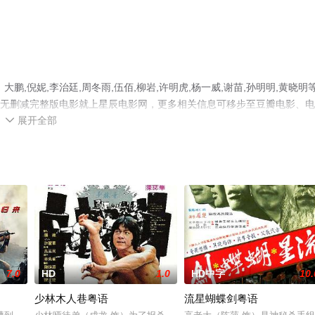
鹏,倪妮,李治廷,周冬雨,伍佰,柳岩,许明虎,杨一威,谢苗,孙明明,黄晓明
高清无删减完整版电影就上星辰电影网，更多相关信息可移步至豆瓣电影、
展开全部

7.0
HD
1.0
HD中字
10.
少林木人巷粤语
流星蝴蝶剑粤语