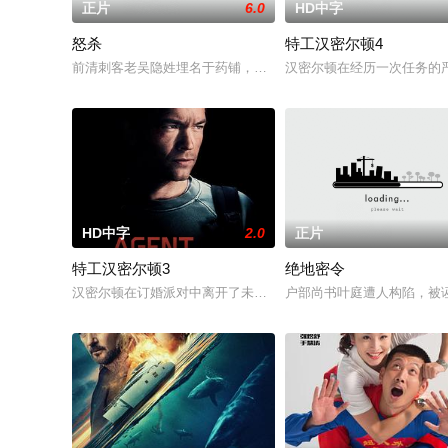
正片
6.0
HD中字
怒杀
特工汉密尔顿4
前清刺客老吴隐姓埋名于药铺，却为守护单亲母女小茜和依依，
汉密尔顿在经历一次任务的
HD中字
2.0
正片
特工汉密尔顿3
绝地密令
汉密尔顿在订婚派对中离开了未婚妻，但他内心仍然渴望过正常
户部尚书叶庭遭人构陷，被