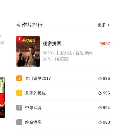
动作片排行
更多

等
1
电视
秘密拼图
997

2023 / 中国大陆 / 冒险,动作
状态：HD国语
奇门遁甲2017
996
2

杀手的反抗
995
3

中华武魂
994
4

0
绝命酒店
993
5
