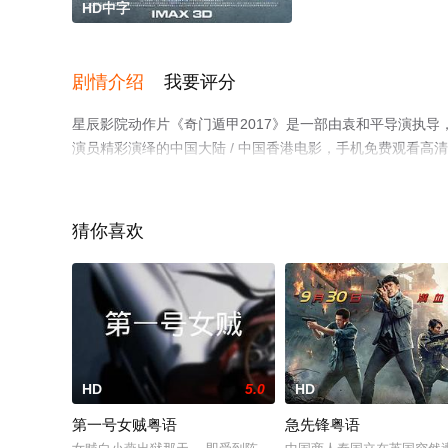
HD中字
剧情介绍
我要评分
星辰影院动作片《奇门遁甲2017》是一部由袁和平导演执导，大
演员精彩演绎的中国大陆 / 中国香港电影，手机免费观看
猫或剧情网等平台了解。
猜你喜欢
HD
5.0
HD
第一号女贼粤语
急先锋粤语