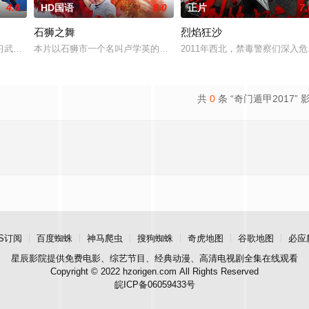
4.0
HD国语
8.0
正片
7.
石狮之舞
烈焰狂沙
鲨鱼笼潜水，同时享受奢靡的派对狂欢。然而他们浑然不知，这
习武收废品，做事一根筋的他总被误解。在经历一次重大事件后，被迫加入保健
本片以石狮市一个名叫卢学英的年轻人为主人公，以他的一段人生经
2011年西北，禁毒警察们深
共
0
条 “奇门遁甲2017” 
S订阅
百度蜘蛛
神马爬虫
搜狗蜘蛛
奇虎地图
谷歌地图
必应
星辰影院
提供免费电影、综艺节目、经典动漫、高清电视剧全集在线观看
Copyright © 2022 hzorigen.com All Rights Reserved
皖ICP备06059433号