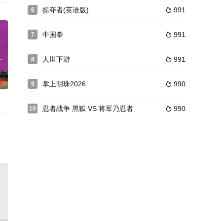
，面临追杀的危险
熬内功基础，打出木人巷学成武功的情形时时出现在他的
织“快活林”的当家，孟星魂（宗华 饰）和叶翔（凌云 饰）都是她一手栽培出来
掠夺者(英语版)
991
6

中国拳
991
7

人世下游
991
8

0
掌上明珠2026
990
9

忍者战争 黑狐 VS 将军乃忍者
990
10

克谢、“
球上一切和外星生物有关的事件。某次在古董店参观一块奇
父白云（刘洵 饰）护送金佛去五台山。路上偶遇痞子道士燕赤霞（张学友 饰）