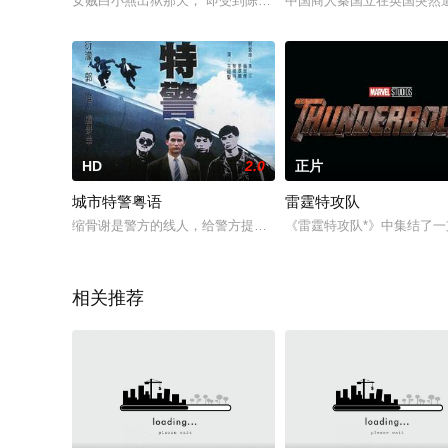
女贼白小燕出狱那天， 即受到陈探长的提醒， 黑社会头子严方已
中国商人秦国立在英国突然遭
HD
2.0
正片
城市特警粤语
雷霆特攻队
缩骨谢是警方的线人，给警方提供过不少十分有价值的情报，某日
《雷霆特攻队*》中集结了一
相关推荐