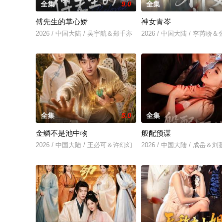
全集
9.0
全集
傅先生的掌心娇
神女青岑
2026 / 中国大陆 / 吴宇航＆郑千亦
2026 / 中国大陆 / 李芮峤
全集
5.0
全集
金鳞不是池中物
般配预谋
2026 / 中国大陆 / 王必可＆许幻幻
2026 / 中国大陆 / 成岳＆