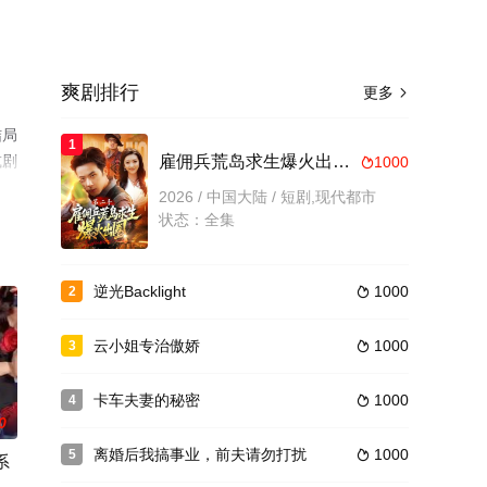
爽剧排行
更多

结局
1
或剧
雇佣兵荒岛求生爆火出圈第二季
1000

2026 / 中国大陆 / 短剧,现代都市
状态：全集
逆光Backlight
1000
2

云小姐专治傲娇
1000
3

卡车夫妻的秘密
1000
4

0
离婚后我搞事业，前夫请勿打扰
1000
5

系