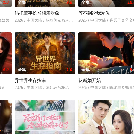
3.0
全集
9.0
全集
10.
错把董事长当相亲对象
等不到说我爱你
＆张媛媛
2026 / 中国大陆 / 杨欣芮＆滕林＆马治邦
2026 / 中国大陆 / 崔秀子＆蒋文
4.0
全集
1.0
全集
5.
异世界生存指南
从新婚开始
刘蔓莉
2026 / 中国大陆 / 韩旭＆吕杺瑶＆魏尊＆夏清＆金林
2026 / 中国大陆 / 陈瑞丰＆郑晨