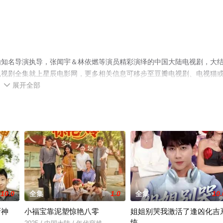
由知名导演执导，张闻宇＆林依燃等演员精彩演绎的中国大陆电视剧，大
电视剧全集就上星辰电影网，更多相关信息可移步至豆瓣电视剧、电视猫
展开全部

10.0
全集
1.0
全集
10.
厨神
小福宝靠泥塑惊艳八零
姐姐别哭我激活了逢凶化吉
统