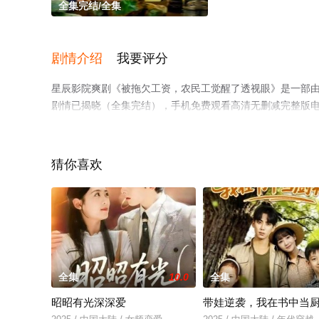
全集完结/全集
剧情介绍
我要评分
星辰影院爽剧《被拖欠工资，农民工觉醒了透视眼》是一部
剧情已揭晓（全集完结），手机免费观看高清无删减完整版
情网等平台了解。
猜你喜欢
全集
10.0
全集
昭昭有光深深爱
带娃逆袭，我在书中当