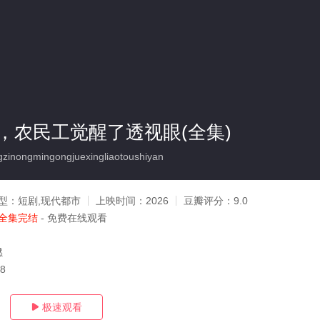
，农民工觉醒了透视眼(全集)
inongmingongjuexingliaotoushiyan
型：
短剧,现代都市
上映时间：
2026
豆瓣评分：
9.0
全集完结
- 免费在线观看
燃
08
极速观看
