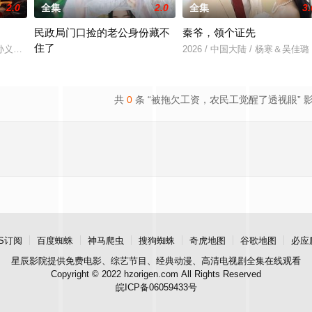
2.0
全集
2.0
全集
3.
民政局门口捡的老公身份藏不
秦爷，领个证先
住了
羽＆孙义宸＆郭亚宁
2026 / 中国大陆 / 杨寒＆吴佳璐
2026 / 中国大陆 / 王钧浩＆吴易霏
共
0
条 “被拖欠工资，农民工觉醒了透视眼” 
S订阅
百度蜘蛛
神马爬虫
搜狗蜘蛛
奇虎地图
谷歌地图
必应
星辰影院
提供免费电影、综艺节目、经典动漫、高清电视剧全集在线观看
Copyright © 2022 hzorigen.com All Rights Reserved
皖ICP备06059433号