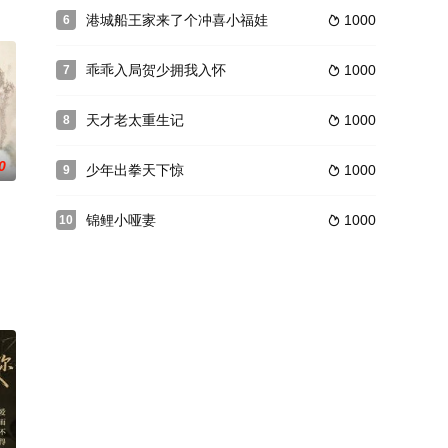
港城船王家来了个冲喜小福娃
1000
6

乖乖入局贺少拥我入怀
1000
7

天才老太重生记
1000
8

0
少年出拳天下惊
1000
9

锦鲤小哑妻
1000
10
