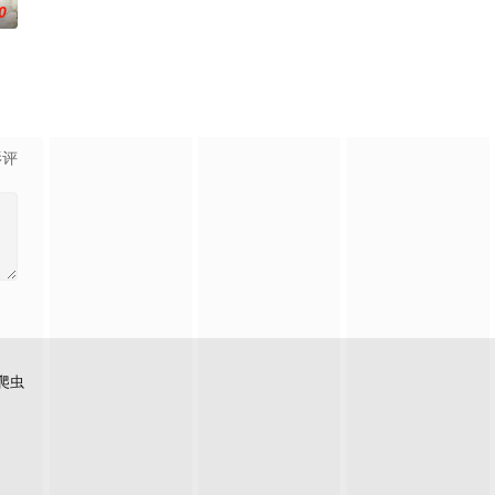
0
影评
爬虫