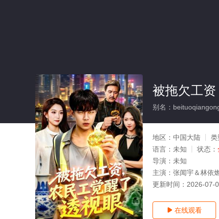
被拖欠工资
别名：beituoqiangongz
地区：
中国大陆
类
语言：
未知
状态：
导演：
未知
主演：
张闻宇＆林依
更新时间：
2026-07-
在线观看
