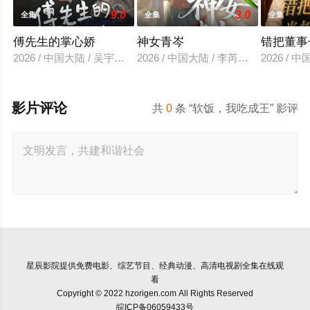
9.0
3.0
全集
全集
全集
傅先生的掌心娇
神女青岑
错把董事
2026 / 中国大陆 / 吴宇航＆郑千亦
2026 / 中国大陆 / 李芮峤＆张媛媛
2026 /
影片评论
共
0
条 “软饭，我吃成王” 影评
星辰影院
提供免费电影、综艺节目、经典动漫、高清电视剧全集在线观
看
Copyright © 2022 hzorigen.com All Rights Reserved
皖ICP备06059433号