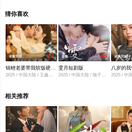
完整版电视剧全集就上星辰电影网，更多相关信息可移步
至豆瓣电视剧、电视猫或剧情网等平台了解。
猜你喜欢
2.0
9.0
全集完结
全集
全集完结
锦鲤老婆带我软饭硬吃，逆袭首富
雯月短剧版
八岁的我
2025 / 中国大陆 / 王鑫源＆白梦然
2025 / 中国大陆 / 储子竣＆周嘉怡
2025 /
相关推荐