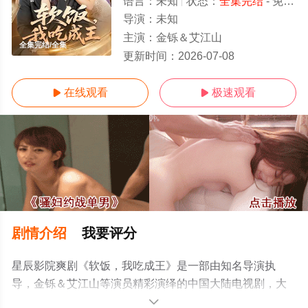
语言：
未知
状态：
全集完结
- 免费在线观看
导演：
未知
主演：
金铄＆艾江山
全集完结/全集
更新时间：
2026-07-08
在线观看
极速观看


剧情介绍
我要评分
星辰影院爽剧《软饭，我吃成王》是一部由知名导演执
导，金铄＆艾江山等演员精彩演绎的中国大陆电视剧，大
结局剧情已揭晓（全集完结），手机免费观看高清无删减
