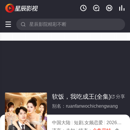






软饭，我吃成王(全集)
分享

别名：ruanfanwochichengwang
中国大陆
短剧,女频恋爱
2026
1.0