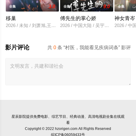
3.0
9.0
全集
全集
全集
移巢
傅先生的掌心娇
神女青岑
2026 / 未知 / 刘萧旭,王格格
2026 / 中国大陆 / 吴宇航＆郑千亦
2026 /
影片评论
共
0
条 “村医，我能看见疾病词条” 影评
星辰影院
提供免费电影、综艺节目、经典动漫、高清电视剧全集在线观
看
Copyright © 2022 hzorigen.com All Rights Reserved
皖ICP备06059433号