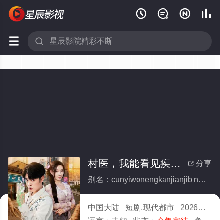






村医，我能看见疾病词条(全集)
分享

别名：cunyiwonengkanjianjibingcitiao
中国大陆
短剧,现代都市
2026
6.0