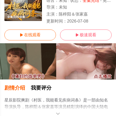
语言：
未知
状态：
全集完结
- 免费在线观看
导演：
未知
主演：
陈梓阳＆张家嘉
全集完结/全集
更新时间：
2026-07-08
在线观看
极速观看


剧情介绍
我要评分
星辰影院爽剧《村医，我能看见疾病词条》是一部由知名
导演执导，陈梓阳＆张家嘉等演员精彩演绎的中国大陆电
视剧，大结局剧情已揭晓（全集完结），手机免费观看高
