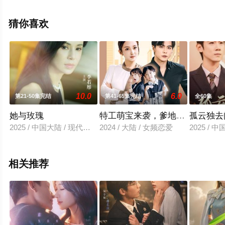
清无删减完整版电视剧全集就上星辰电影网，更多相关信
息可移步至豆瓣电视剧、电视猫或剧情网等平台了解。
猜你喜欢
10.0
6.0
第21-50集完结
第41-65集完结
全60集
她与玫瑰
特工萌宝来袭，爹地插翅难逃
孤云独去
2025 / 中国大陆 / 现代都市
2024 / 大陆 / 女频恋爱
2025 / 
相关推荐