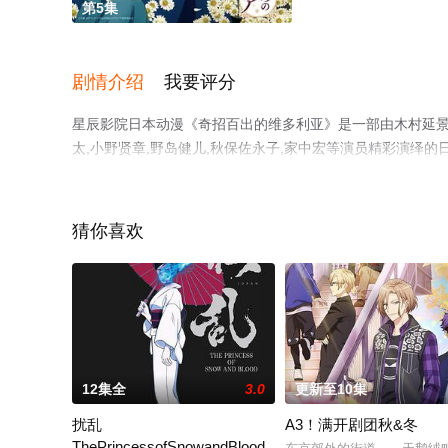
第5集
剧情介绍
我要评分
星辰影院日本动漫《奇招百出的维多利亚》是一部由木村延景导
太,小野贤章,野岛健儿,秋保佐永子,家中宏等演员精彩演绎
相关信息可移步至豆瓣动漫、电视猫或剧情网等平台了解。
猜你喜欢
12集全
3.0
更新至10集
扰乱
A3！满开剧团秋&冬
ThePrincessofSnowandBlood