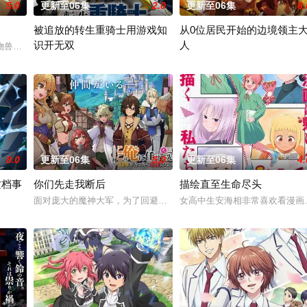
5.0
更新至06集
2.0
更新至06集
8.
被追放的转生重骑士用游戏知
从0位居民开始的边境领主
识开无双
人
赤石黒絵（クロエ）。不器用で人との交流を避けて生きてきた
物兽人！因为缺乏伦理与卫生观念，不是把烟头往窗外乱丢，就是对人乱吐口水
“重骑士”——那是一个以防御为主，吸引敌人攻击以保护队友的职业
因长期在战争中活跃，而被称为
8.0
更新至06集
5.0
更新至06集
4.
这档事
你们先走我断后
描绘直至生命尽头
的丰厚遗产和一封遗书。在遗书中他宣布，只有以“盲饮”
面对庞大的魔神大军，为了回避全灭危机，勒库对伙伴们说出「这边交
女高中生安海相非常喜欢看漫画
交的魔国联邦，开始朝着实现人类与魔物能够共同生活的世界「人魔共荣圈」迈