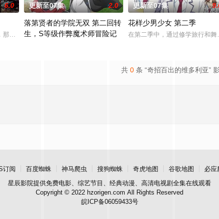
6.0
更新至07集
2.0
更新至07集
9.
落第贤者的学院无双 第二回转
花样少男少女 第二季
生，S等级作弊魔术师冒险记
尘”的影响，一部分孩子获得了名为“拉姆斯”的特殊能力
那一片禁止入内的区域里，存在着被口口相传为“窥之生厄、亵之招祟”的“不可
在第二季中，通过修学旅行和舞
由绝望中转生的最强贤者，到400年后的世界一展外挂威能！大贤者
共
0
条 “奇招百出的维多利亚” 
S订阅
百度蜘蛛
神马爬虫
搜狗蜘蛛
奇虎地图
谷歌地图
必应
星辰影院
提供免费电影、综艺节目、经典动漫、高清电视剧全集在线观看
Copyright © 2022 hzorigen.com All Rights Reserved
皖ICP备06059433号