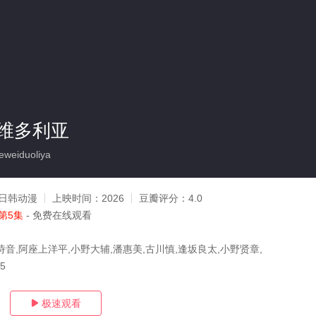
维多利亚
weiduoliya
日韩动漫
上映时间：
2026
豆瓣评分：
4.0
第5集
- 免费在线观看
诗音,阿座上洋平,小野大辅,潘惠美,古川慎,逢坂良太,小野贤章,
05
极速观看
