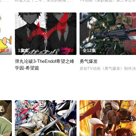
町，这里有着被剧团成员们称之为天鹅绒之路的圣地。身为原舞台演员、因一纸
时值大正十二年，东京的夜晚，那些将会出现。他们是潜藏在黑暗中
TV动画《美妙频道》第三季公开
国家靠能量源「龙脉」，形成江户和科学混合的独特发展。但
10.0
1集全
10.0
全12集
3.
弹丸论破3-TheEndof希望之峰
勇气爆发
学园-希望篇
星球上的不可思议生物。空中、海中、森林中、城
原创TV动画《勇气爆发》制作
《希望篇》作为“希望之峰学园系列”完全完结。未来篇：在“超高校级的