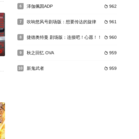
来信而站在此地的你
，啜饮人类鲜血的吸血鬼，在更久远的时代就隐身居住在这
新视觉图；新组合“ゴ—ゴ—！マスコッツ”同时发表
泽伽佩因ADP
962
6

吹响悠风号剧场版：想要传达的旋律
961
7

捷德奥特曼 剧场版：连接吧！心愿！！
960
8

0
秋之回忆 OVA
959
9

新鬼武者
959
10

决定。
绝望”带来的“人类史上最大最恶的绝望事件”之下