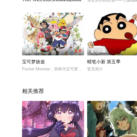
东京郊外的街道——天鹅绒
故事背景设在明治64年，并由德川庆喜掌握权力的另一个日本。
全136集
1.0
第156集
宝可梦旅途
蜡笔小新 第五季
Pocket Monster，简称为宝可梦Pokemon。它们是这颗
暂无简介
相关推荐