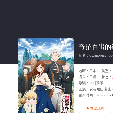
奇招百出的
别名：qizhaobaichude
地区：
日本
类型：
语言：
日语
状态：
导演：
木村延景
主演：
安济知佳,若山
更新时间：
2026-08-
在线观看
