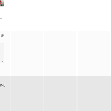
0
触碰之物”。世
会等在原作中广受欢迎的篇章，细腻地描绘了瑞稀、佐野、中津三人之间的情
艾福达尔从现代转生至异世界后，将人生的一切都花费在
影评
爬虫