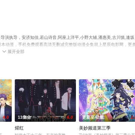
演执导，安济知佳,若山诗音,阿座上洋平,小野大辅,潘惠美,古川慎,逢坂
的日本动漫，手机免费观看高清无删减完整版动漫全集就上星辰电影网，更
展开全部

4.0
13集全
6.0
更新至42集
2.
煋红
美妙频道第三季