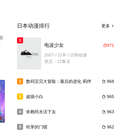
日本动漫排行
更多

良
1
多
电波少女
971

2007 / 日本 / 日韩动漫
状态：12集全
数码宝贝大冒险：最后的进化·羁绊
968
2

超级小白
965
3

依赖药水活下去
963
4

0
铃芽的门锁
962
5
