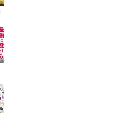
0
大
，偶尔还会做出一些
。然而，与其他防御职业相比，其性能缺乏灵活性，攻击
〝救国英雄〞的男人——迪亚斯。他所收到的唯一奖励就只有——广阔的领地
0
给我，你们先走吧！」， 一个人殿后对抗敌人大军，就
，尤其是 ☆野0 的《机器太与狸太》。国文老师手岛斥责她是浪费生命、声称
进。跨越种族之间的