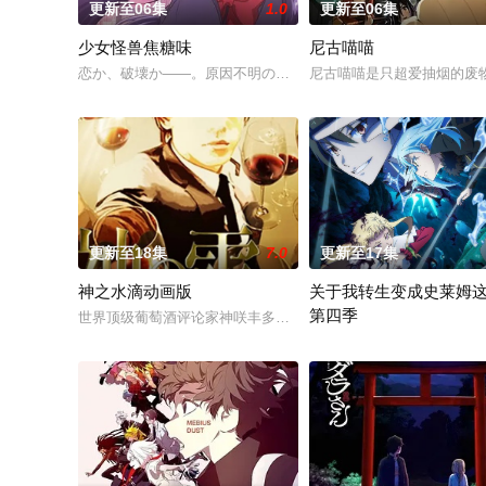
更新至06集
1.0
更新至06集
少女怪兽焦糖味
尼古喵喵
恋か、破壊か――。原因不明の病に悩まされている女子高生・
尼古喵喵是只超爱抽烟的废
更新至18集
7.0
更新至17集
神之水滴动画版
关于我转生变成史莱姆
第四季
世界顶级葡萄酒评论家神咲丰多香去世以后，留下了价值20亿日圆
举办开国祭并与各国缔结邦