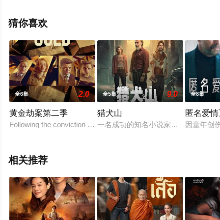
电影网，更多相关信息可移步至豆瓣电视剧、电视猫或剧
情网等平台了解。
猜你喜欢
2.0
9.0
全6集
全5集
全8集
黄金劫案第二季
猎犬山
匿名爱情
Following the conviction of some of those involved in th
一名成功的知名小说家受到创伤和神
因童年创
相关推荐