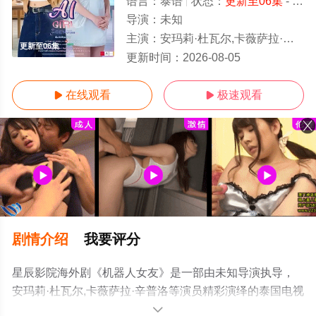
语言：
泰语
状态：
更新至06集
- 免费在线观看
导演：
未知
主演：
安玛莉·杜瓦尔,卡薇萨拉·辛普洛
更新至06集
更新时间：
2026-08-05
在线观看
极速观看


剧情介绍
我要评分
星辰影院海外剧《机器人女友》是一部由未知导演执导，
安玛莉·杜瓦尔,卡薇萨拉·辛普洛等演员精彩演绎的泰国电视
剧，手机免费观看高清无删减完整版电视剧全集就上星辰
