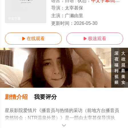
语言：
日语
状态：
中文字幕/高清
- 
导演：
太宰甚保
主演：
广濑由里
中文字幕
更新时间：
2026-05-30
在线观看
极速观看


剧情介绍
我要评分
星辰影院爱情片《播音员与热情的采访（前地方台播音员
突然转会：NTR温泉外景）》是一部由太宰甚保导演执
导，广濑由里等演员精彩演绎的日本电影，手机免费观看
