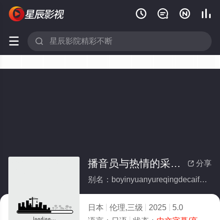






播音员与热情的采访（前地方台播音员突然转会：NTR温泉外景）
分享

别名：boyinyuanyureqingdecaifangqiandifangtaiboyinyuanturanzhuanhuiNTRwenquanwaijing
日本
伦理,三级
2025
5.0