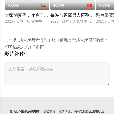
1.0
3.0
中文字幕
中文字幕
中文字幕
大家的妻子：住户专用洞口
每晚与隔壁男人怀孕性爱
翻白眼喷
2025 / 日本 / 加藤桃香
2025 / 日本 / 舞原希里,佐川金二
2025 / 
共
0
条 “播音员与热情的采访（前地方台播音员突然转会：
NTR温泉外景）” 影评
影片评论
星辰影院
提供免费电影、综艺节目、经典动漫、高清电视剧全集在线观