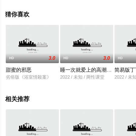
高清无删减完整版电影就上星辰电影网，更多相关信息可
移步至豆瓣电影、电视猫或剧情网等平台了解。
猜你喜欢
3.0
3.0
HD
HD
HD
甜蜜的邪恶
睡一次就爱上的高潮新宠
简易版丁
劣俗版《浴室情殺案》
2022 / 未知 / 两性课堂
2022 / 
相关推荐