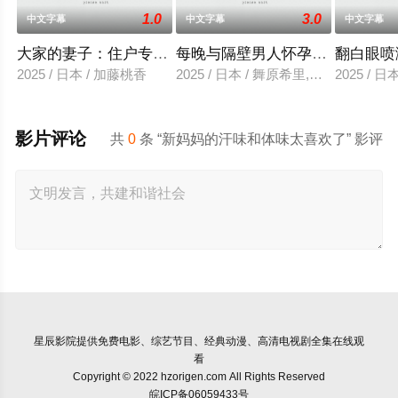
1.0
3.0
中文字幕
中文字幕
中文字幕
大家的妻子：住户专用洞口
每晚与隔壁男人怀孕性爱
翻白眼喷
2025 / 日本 / 加藤桃香
2025 / 日本 / 舞原希里,佐川金二
2025 / 
影片评论
共
0
条 “新妈妈的汗味和体味太喜欢了” 影评
星辰影院
提供免费电影、综艺节目、经典动漫、高清电视剧全集在线观
看
Copyright © 2022 hzorigen.com All Rights Reserved
皖ICP备06059433号