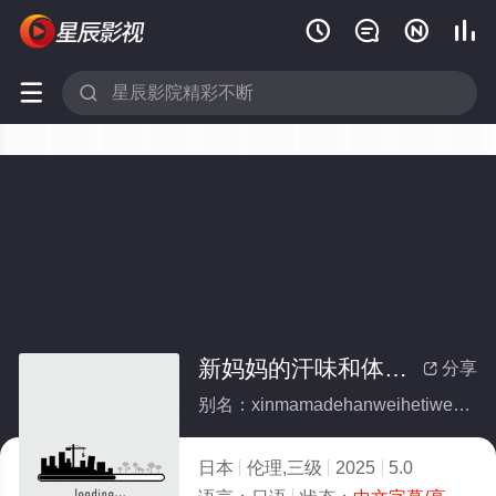






新妈妈的汗味和体味太喜欢了
分享

别名：xinmamadehanweihetiweitaixihuanliao
日本
伦理,三级
2025
5.0