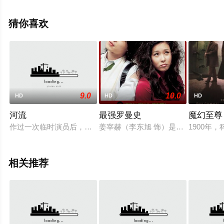
网，更多相关信息可移步至豆瓣电影、电视猫或剧情网等
平台了解。
猜你喜欢
9.0
10.0
HD
HD
HD
河流
最强罗曼史
魔幻至尊
作过一次临时演员后，小康（李康生）罹患歪脖子的怪病，父亲
姜宰赫（李东旭 饰）是个帅气的热
1900年
相关推荐