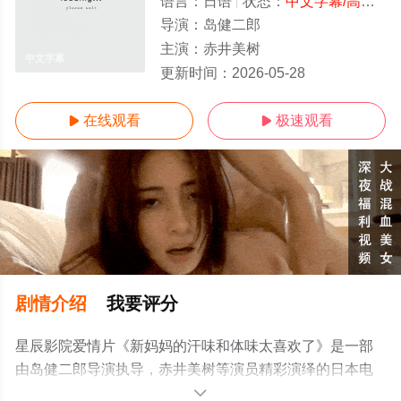
语言：
日语
状态：
中文字幕/高清
- 
导演：
岛健二郎
主演：
赤井美树
中文字幕
更新时间：
2026-05-28
在线观看
极速观看


剧情介绍
我要评分
星辰影院爱情片《新妈妈的汗味和体味太喜欢了》是一部
由岛健二郎导演执导，赤井美树等演员精彩演绎的日本电
影，手机免费观看高清无删减完整版电影就上星辰电影
