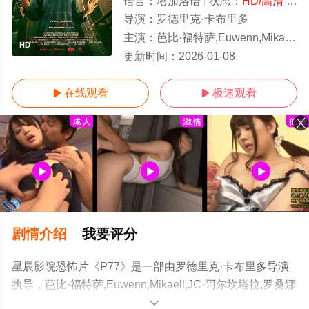
语言：
塔加洛语
状态：
HD/高清
- 免费在线观看
导演：
罗德里克·卡布里多
主演：
芭比·福特萨,Euwenn,Mikaell,JC·阿尔坎塔拉,罗桑娜·罗瑟斯,
HD
更新时间：
2026-01-08
在线观看
极速观看


剧情介绍
我要评分
星辰影院恐怖片《P77》是一部由罗德里克·卡布里多导演
执导，芭比·福特萨,Euwenn,Mikaell,JC·阿尔坎塔拉,罗桑娜
·罗瑟斯,Jackie,Lou,Blanco,卡洛斯·西古伊纳-瑞纳,吉娜·帕
