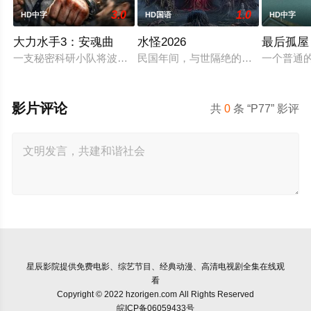
3.0
1.0
HD中字
HD国语
HD中字
大力水手3：安魂曲
水怪2026
最后孤屋
一支秘密科研小队将波派囚禁在地下军事基地，试图驯化并利用
民国年间，与世隔绝的怪水村被湖中“
一个普通的
影片评论
共
0
条 “P77” 影评
星辰影院
提供免费电影、综艺节目、经典动漫、高清电视剧全集在线观
看
Copyright © 2022 hzorigen.com All Rights Reserved
皖ICP备06059433号