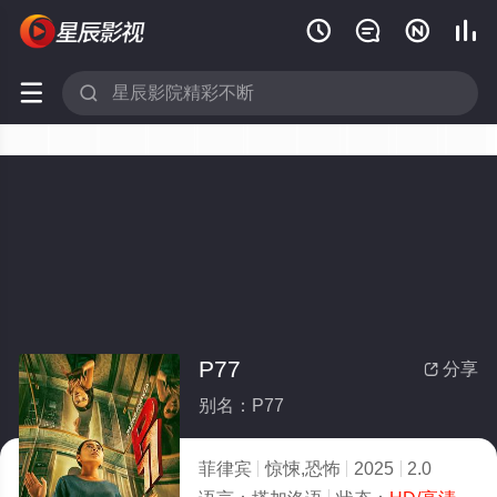






P77
分享

别名：P77
菲律宾
惊悚,恐怖
2025
2.0