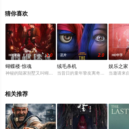
雷诺,Chrome,Cosio等演员精彩演绎的菲律宾电影，手机免
费观看高清无删减完整版电影就上星辰电影网，更多相关
猜你喜欢
信息可移步至豆瓣电影、电视猫或剧情网等平台了解。
1.0
2.0
HD国语
正片
HD中字
蝴蝶楼·惊魂
绒毛杀机
娱乐之家
神秘的陆家别墅又叫蝴蝶楼，是出了名的凶宅。理疗师李晗（李梦
当昔日的童年挚友离奇离世，一群老
当邀请来
相关推荐