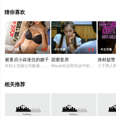
息可移步至豆瓣电影、电视猫或剧情网等平台了解。
猜你喜欢
7.0
1.0
中文字幕
中文字幕
中文字幕
被童贞小叔迷住的嫂子
甜蜜套房
身材超赞
年轻人优被公司解雇，又被赶出家门，最终只能和哥哥嫂子一起
Miyuki在这部作品中的办公室是
三个男人
相关推荐