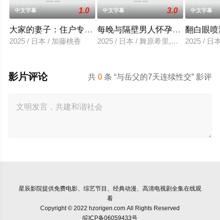
1.0
3.0
中文字幕
中文字幕
中文字幕
大家的妻子：住户专用洞口
每晚与隔壁男人怀孕性爱
翻白眼喷
2025 / 日本 / 加藤桃香
2025 / 日本 / 舞原希里,佐川金二
2025 / 
影片评论
共
0
条 “与岳父的7天连续性交” 影评
星辰影院
提供免费电影、综艺节目、经典动漫、高清电视剧全集在线观
看
Copyright © 2022 hzorigen.com All Rights Reserved
皖ICP备06059433号