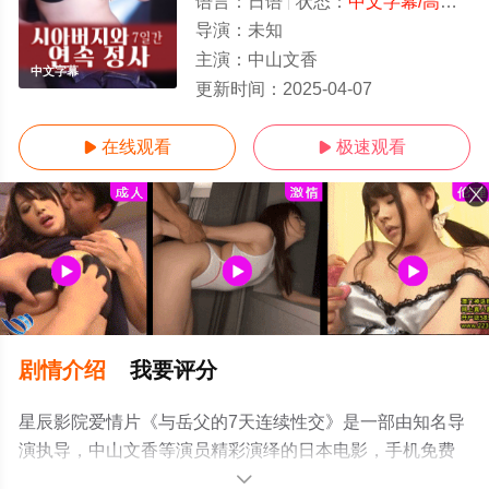
语言：
日语
状态：
中文字幕/高清
- 
导演：
未知
主演：
中山文香
中文字幕
更新时间：
2025-04-07
在线观看
极速观看


剧情介绍
我要评分
星辰影院爱情片《与岳父的7天连续性交》是一部由知名导
演执导，中山文香等演员精彩演绎的日本电影，手机免费
观看高清无删减完整版电影就上星辰电影网，更多相关信
