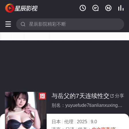






与岳父的7天连续性交
分享

别名：yuyuefude7tianlianxuxingjiao
日本
伦理
2025
9.0