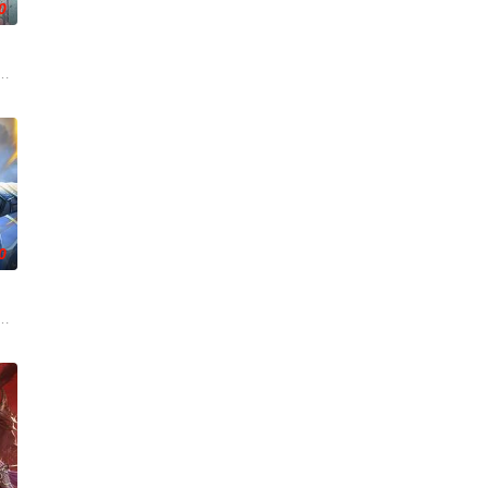
0
际，他唤醒了上古魔
毒人间，捕蛇者许应因看不惯为幽界卖命的草头神欺压百姓
『花仙子』全新动画 新作将继承经典、结合潮流、呈现崭新的花仙子世界。
0
临着重重危机。是谁
相。美丽温柔的叶紫芸、倔强高傲的肖凝儿，面对两位女神
第一次来临水城选拔弟子，方秦两家围绕这一个将决定二者命运的契机，展开