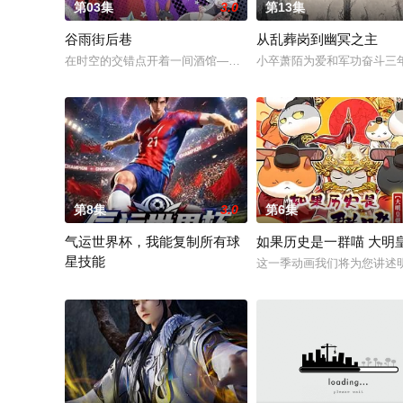
第03集
3.0
第13集
谷雨街后巷
从乱葬岗到幽冥之主
在时空的交错点开着一间酒馆——谷雨街后巷。 无论城市的角落，
小卒萧陌为爱和军功奋斗三
第8集
3.0
第6集
气运世界杯，我能复制所有球
如果历史是一群喵 大明
星技能
这一季动画我们将为您讲述
平行世界，足球胜负直接绑定国运。Z国连年战败，国运衰微，民