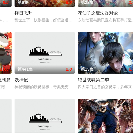
8.0
第6集
8.0
第22集
1.
择日飞升
花仙子之魔法香对论
还是繁星坠落的荒漠， 穿过现实的迷宫，欢迎光临“谷雨
年，却被恋人柳莺儿与将军之子赵昊联手背叛，残忍杀害后抛尸乱葬岗。濒死之
乱世之下，妖祟横生，奸佞当道。又值幽界入侵，人、幽两界势力荼
东映动画与腾讯宣布将联手打造
10.0
第441集
2.0
第13集
2.
皇朝篇
妖神记
绝世战魂第二季
明朝前期的故事。明朝从元末乱世中浴火而生的大一统王朝，可在建国初期就面
神秘瑰丽的妖灵世界，奇奥无穷的时空妖灵之书，聂离追寻着世界真
四大宗门之首的玄灵宗，多年来
生凋敝。穿越成国足替补的林锋绑定“球星技能复刻”系统，