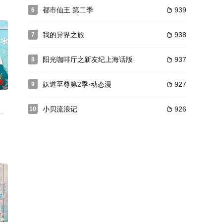
各方势力暗涌纷争
 飞碟。这种飞碟可以进入异次元空间进 行召唤兽
都市仙王 第二季
939
6

述的是智勇双全的铠甲勇士捕将与来自外太空的僵魁大军斗智斗勇的故事。当
我的异界之旅
938
7

阳光咖啡厅之新友纪上海话版
937
8

0
妖道至尊第2季·动态漫
927
9

小贝流浪记
926
10

的枫华谷村庄莫名异
播。紧接着在12月份到10年的2月份在中国四大
熊出没》、《熊出没之环球大冒险》和《熊出没之丛林总动员》、《熊出没之