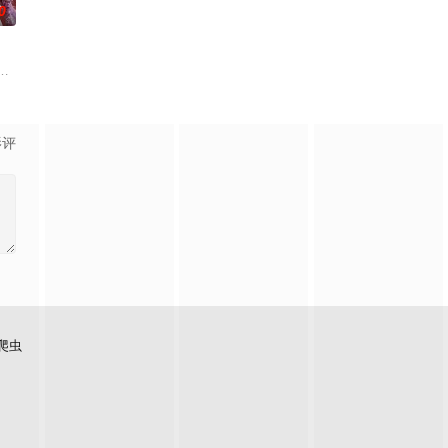
0
下。墨大夫一开始对
，未婚妻姬漫夭就趁机夺走了他的武魂，还导致其差点吐血
古往今来的过客。苍天残面张开诡异之眼，所视之处生灵涂炭，化为永恒的禁
影评
爬虫