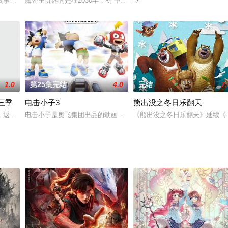
大战，却因灵力未复被战神九渊重伤。为脱身，魔尊与司命座下
故事里，第一主人公念阳枭来到了一个被称为“易界”的平行世界。在这个世界，
魔弹王讲述的是在2030年，初 中生凌奇力在操场上捡到了一个小小的
《铠甲勇士酷垒积木大作战》讲
1.0
第25集完结
4.0
完结
7.
三季
电击小子3
熊出没之冬日乐翻天
露思 饰），携手闯荡天涯的武侠爱情传奇。辗转十年，他们
，返回中原寻找解药。江湖外早已失去平静，偏安一隅的五圣教屡遭加害，破败
电击小子是奥飞集团出品的动画片，2009年初在中央电视台少儿频道首
《熊出没之冬日乐翻天》延续《