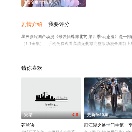
1-1全集/大结局
剧情介绍
我要评分
星辰影院国产动漫《最强仙尊陈北玄 第四季·动态漫》是一
（1-1全集），手机免费观看高清无删减完整版动漫全集就
解。
猜你喜欢
完结
4.0
更新至20集
苍兰诀
画江湖之换世门生第一