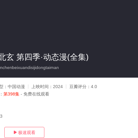
玄 第四季·动态漫(全集)
chenbeixuandisijidongtaiman
型：
中国动漫
上映时间：
2024
豆瓣评分：
4.0
：
第398集
- 免费在线观看
03
极速观看
