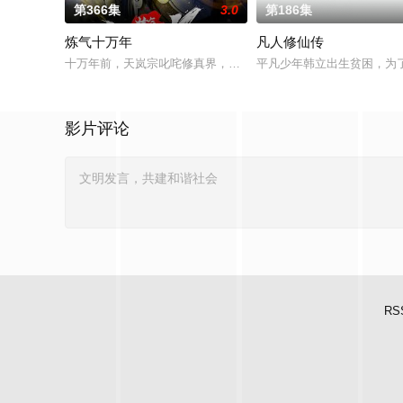
第366集
3.0
第186集
炼气十万年
凡人修仙传
十万年前，天岚宗叱咤修真界，宗内弟子皆是天骄，所向披靡。
平凡少年韩立出生贫困，为
影片评论
RS