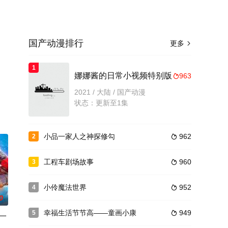
国产动漫排行
更多

1
娜娜酱的日常小视频特别版
963

2021 / 大陆 / 国产动漫
状态：更新至1集
小品一家人之神探修勾
962
2

工程车剧场故事
960
3

小伶魔法世界
952
4

0
幸福生活节节高——童画小康
949
5

一