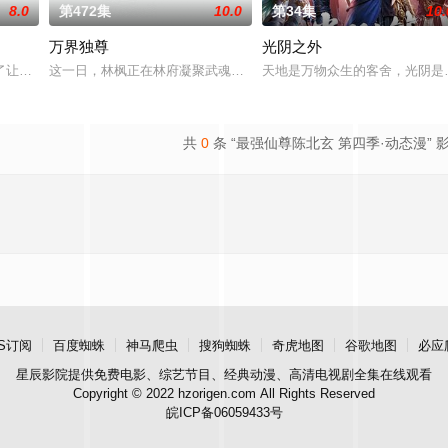
8.0
第472集
10.0
第34集
10.
万界独尊
光阴之外
唯独开山弟子徐阳一直是炼气期，为突破修为早日飞升，徐阳闭
了让家人过上更好的生活，自愿前去七玄门参加入门考核，最终被墨大夫收入门
这一日，林枫正在林府凝聚武魂，不想，他才刚将剑武魂修炼成雏形
天地是万物众生的客舍，光阴是
共
0
条 “最强仙尊陈北玄 第四季·动态漫” 
S订阅
百度蜘蛛
神马爬虫
搜狗蜘蛛
奇虎地图
谷歌地图
必应
星辰影院
提供免费电影、综艺节目、经典动漫、高清电视剧全集在线观看
Copyright © 2022 hzorigen.com All Rights Reserved
皖ICP备06059433号