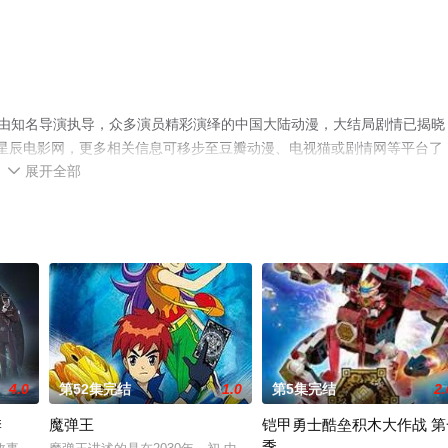
部由知名导演执导，众多演员精彩演绎的中国大陆动漫，大结局剧情已揭晓
上星辰电影网，更多相关信息可移步至豆瓣动漫、电视猫或剧情网等平台了
展开全部

4.0
第52集完结
1.0
第5集完结
2.
季
魔弹王
铠甲勇士酷垒积木大作战 第
季