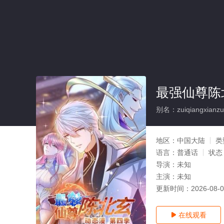
最强仙尊陈北
别名：zuiqiangxianzun
地区：
中国大陆
类
语言：
普通话
状态
导演：
未知
主演：
未知
更新时间：
2026-08-
在线观看
