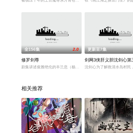
被镇压千年的上古魔尊东方青苍重临三界，一经复生便掀起仙魔
在《画江湖之换世门生》的
全156集
2.0
更新至7集
修罗剑尊
剑网3侠肝义胆沈剑心第
剧集讲述俊雅绝伦的丰兰息（杨洋 饰）和风华绝世的白风夕（赵
沈剑心为了解救清水岛村民
相关推荐